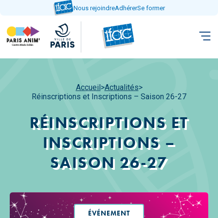
Aller
Nous rejoindre
Adhérer
Se former
directement
au
contenu
Accueil
>
Actualités
>
Réinscriptions et Inscriptions – Saison 26-27
RÉINSCRIPTIONS ET
INSCRIPTIONS –
SAISON 26-27
ÉVÉNEMENT